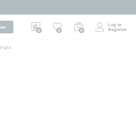
Log in
car
Register
0
0
0
ergía