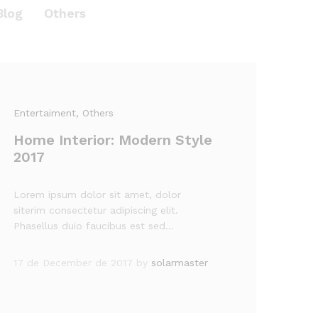
Blog
Others
Entertaiment
, Others
Home Interior: Modern Style
2017
Lorem ipsum dolor sit amet, dolor
siterim consectetur adipiscing elit.
Phasellus duio faucibus est sed…
17 de December de 2017
by
solarmaster