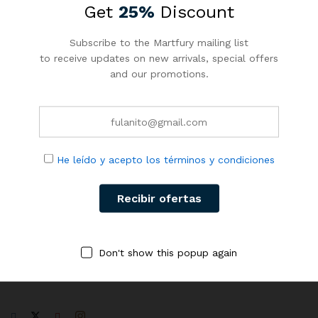
Get
25%
Discount
He leído y
acepto los
Subscribe to the Martfury mailing list
términos y
to receive updates on new arrivals, special offers
condiciones
and our promotions.
He leído y acepto los términos y condiciones
El mayor marketplace solar especializado en energía solar,
Don't show this popup again
con distribución directa desde el fabricante hasta el
instalador.